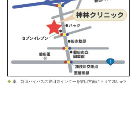
◆
車 磐田バイパスの豊田東インターを磐田方面に下りて200ｍ位